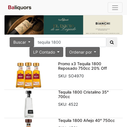
Buscar
LP Contado
Ordenar por
Promo x3 Tequila 1800
Reposado 750cc 20% Off
SKU:
SO4970
Tequila 1800 Cristalino 35°
700cc
SKU:
4522
Tequila 1800 Añejo 40° 750cc