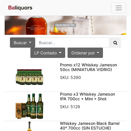
Buscar
LP Contado
Ordenar por
Promo x12 Whiskey Jameson
50cc (MINIATURA VIDRIO)
SKU:
5390
Promo x3 Whiskey Jameson
IPA 700cc + Mini + Shot
SKU:
5129
Whiskey Jameson Black Barrel
40º 700cc (SIN ESTUCHE)