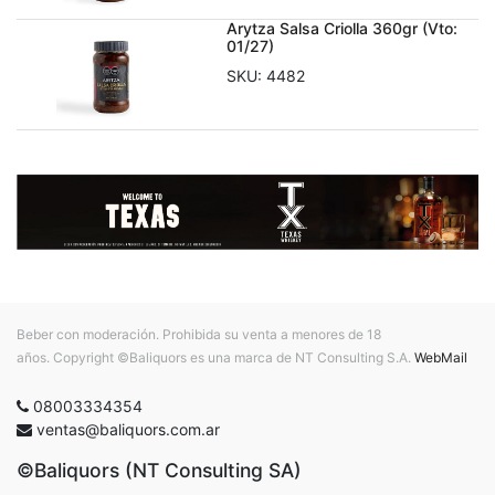
Arytza Salsa Criolla 360gr (Vto:
01/27)
SKU:
4482
Beber con moderación. Prohibida su venta a menores de 18
años. Copyright ©Baliquors es una marca de NT Consulting S.A.
WebMail
08003334354
ventas@baliquors.com.ar
©Baliquors (NT Consulting SA)